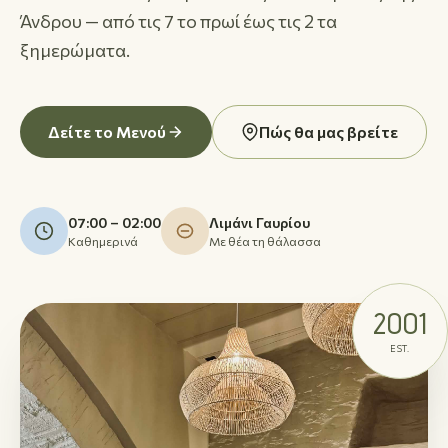
Άνδρου — από τις 7 το πρωί έως τις 2 τα
ξημερώματα.
Δείτε το Μενού
Πώς θα μας βρείτε
07:00 – 02:00
Λιμάνι Γαυρίου
Καθημερινά
Με θέα τη θάλασσα
2001
EST.