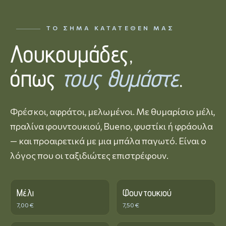
ΤΟ ΣΉΜΑ ΚΑΤΑΤΕΘΈΝ ΜΑΣ
Λουκουμάδες,
όπως
τους θυμάστε
.
Φρέσκοι, αφράτοι, μελωμένοι. Με θυμαρίσιο μέλι,
πραλίνα φουντουκιού, Bueno, φυστίκι ή φράουλα
— και προαιρετικά με μια μπάλα παγωτό. Είναι ο
λόγος που οι ταξιδιώτες επιστρέφουν.
Μέλι
Φουντουκιού
7,00 €
7,50 €