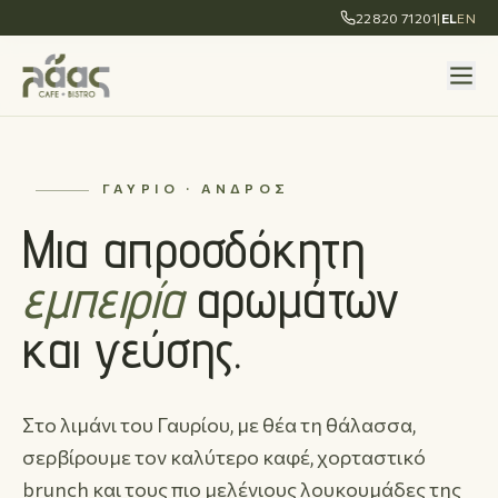
22820 71201
|
EL
EN
ΓΑΎΡΙΟ · ΆΝΔΡΟΣ
Μια απροσδόκητη
εμπειρία
αρωμάτων
και γεύσης.
Στο λιμάνι του Γαυρίου, με θέα τη θάλασσα,
σερβίρουμε τον καλύτερο καφέ, χορταστικό
brunch και τους πιο μελένιους λουκουμάδες της