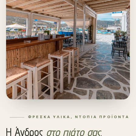
ΦΡΈΣΚΑ ΥΛΙΚΆ, ΝΤΌΠΙΑ ΠΡΟΪΌΝΤΑ
Η Άνδρος
στο πιάτο σας
.