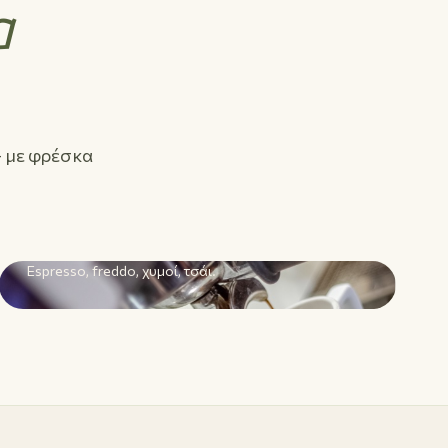
α
— με φρέσκα
03
Καφές & Ροφήματα
Espresso, freddo, χυμοί, τσάι.