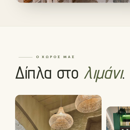
Ο ΧΏΡΟΣ ΜΑΣ
Δίπλα στο
λιμάνι
.