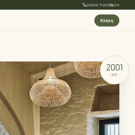
22820 71201
|
EL
EN
Κλήση
2001
EST.