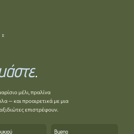
ΑΣ
,
μάστε
.
αρίσιο μέλι, πραλίνα
λα — και προαιρετικά με μια
ταξιδιώτες επιστρέφουν.
υκιού
Bueno