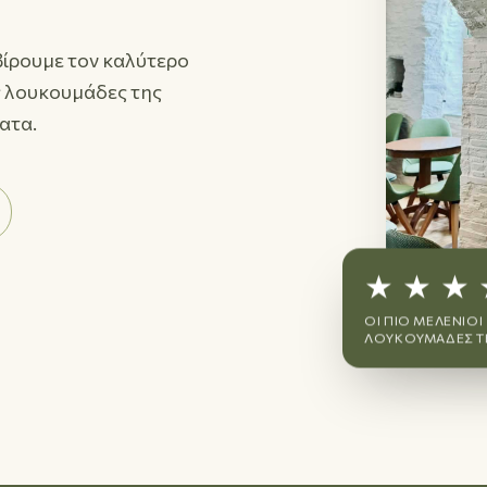
ρβίρουμε τον καλύτερο
ς λουκουμάδες της
ματα.
★ ★ ★ 
ΟΙ ΠΙΟ ΜΕΛΈΝΙΟΙ
ΛΟΥΚΟΥΜΆΔΕΣ Τ