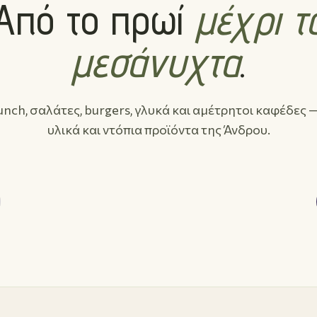
Από το πρωί
μέχρι τ
μεσάνυχτα
.
unch, σαλάτες, burgers, γλυκά και αμέτρητοι καφέδες 
υλικά και ντόπια προϊόντα της Άνδρου.
02
Γλυκά & Λουκουμάδες
Βάφλες, παγωτό, παραδοσιακές πίτες.