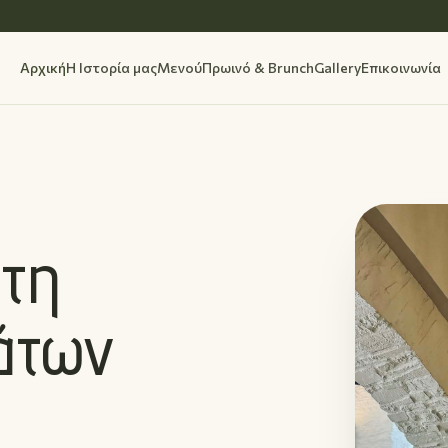
Αρχική
Η Ιστορία μας
Μενού
Πρωινό & Brunch
Gallery
Επικοινωνία
τη
άτων