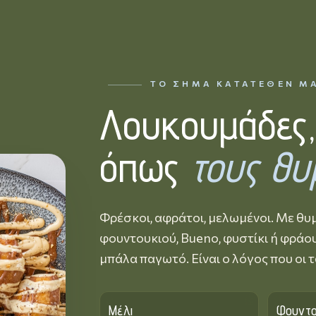
ΤΟ ΣΉΜΑ ΚΑΤΑΤΕΘΈΝ Μ
Λουκουμάδες
όπως
τους θυ
Φρέσκοι, αφράτοι, μελωμένοι. Με θυμ
φουντουκιού, Bueno, φυστίκι ή φράου
μπάλα παγωτό. Είναι ο λόγος που οι 
Μέλι
Φουντο