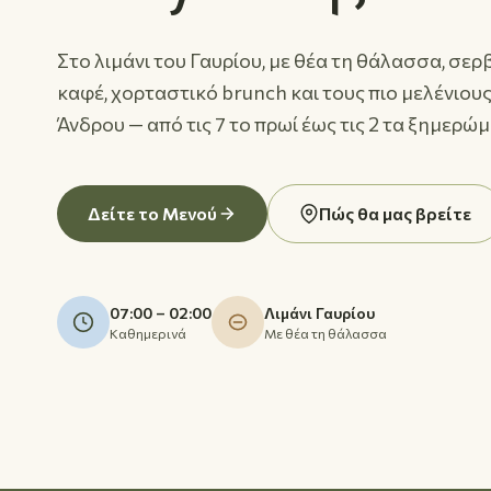
Στο λιμάνι του Γαυρίου, με θέα τη θάλασσα, σε
καφέ, χορταστικό brunch και τους πιο μελένιου
Άνδρου — από τις 7 το πρωί έως τις 2 τα ξημερώ
Δείτε το Μενού
Πώς θα μας βρείτε
07:00 – 02:00
Λιμάνι Γαυρίου
Καθημερινά
Με θέα τη θάλασσα