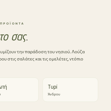
 ΠΡΟΪΌΝΤΑ
το σας
.
υμίζουν την παράδοση του νησιού. Λούζα
υ στις σαλάτες και τις ομελέτες, ντόπιο
ωτή
Τυρί
υ
Άνδρου