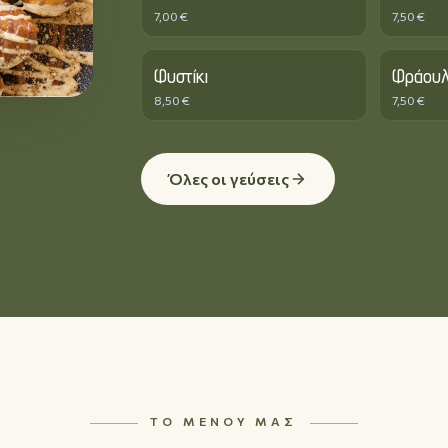
7,00 €
7,50 €
Φυστίκι
Φράου
8,50 €
7,50 €
Όλες οι γεύσεις
ΤΟ ΜΕΝΟΎ ΜΑΣ