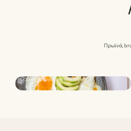
Πρωϊνά, br
01
Πρωινό & Brunch
Ομελέτες, αυγά, pancakes, bagels.