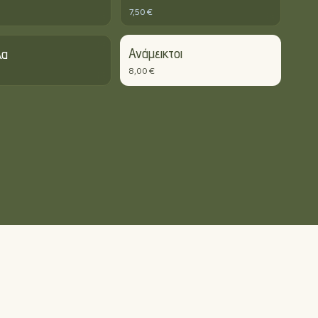
7,50 €
Ανάμεικτοι
λα
8,00 €