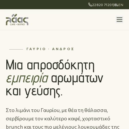
22820 71201
|
EL
EN
ΓΑΎΡΙΟ · ΆΝΔΡΟΣ
Μια απροσδόκητη
εμπειρία
αρωμάτων
και γεύσης.
Στο λιμάνι του Γαυρίου, με θέα τη θάλασσα,
σερβίρουμε τον καλύτερο καφέ, χορταστικό
brunch και τους πιο μελένιους λουκουμάδες της