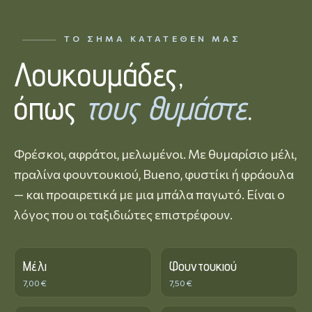
ΤΟ ΣΉΜΑ ΚΑΤΑΤΕΘΈΝ ΜΑΣ
Λουκουμάδες,
όπως
τους θυμάστε
.
Φρέσκοι, αφράτοι, μελωμένοι. Με θυμαρίσιο μέλι,
πραλίνα φουντουκιού, Bueno, φυστίκι ή φράουλα
— και προαιρετικά με μια μπάλα παγωτό. Είναι ο
λόγος που οι ταξιδιώτες επιστρέφουν.
Μέλι
Φουντουκιού
7,00 €
7,50 €