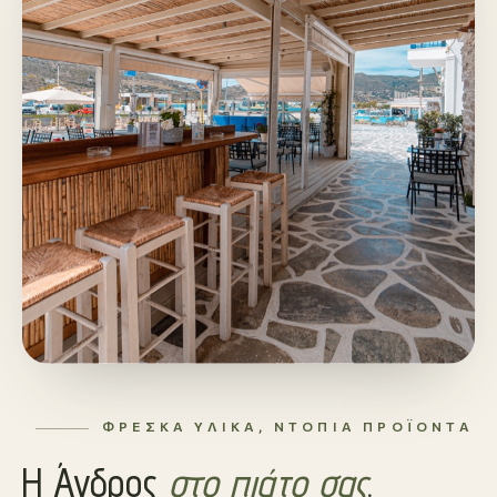
ΦΡΈΣΚΑ ΥΛΙΚΆ, ΝΤΌΠΙΑ ΠΡΟΪΌΝΤΑ
Η Άνδρος
στο πιάτο σας
.