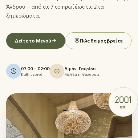
Άνδρου — από τις 7 το πρωί έως τις 2 τα
ξημερώματα.
Δείτε το Μενού
Πώς θα μας βρείτε
07:00 – 02:00
Λιμάνι Γαυρίου
Καθημερινά
Με θέα τη θάλασσα
2001
EST.