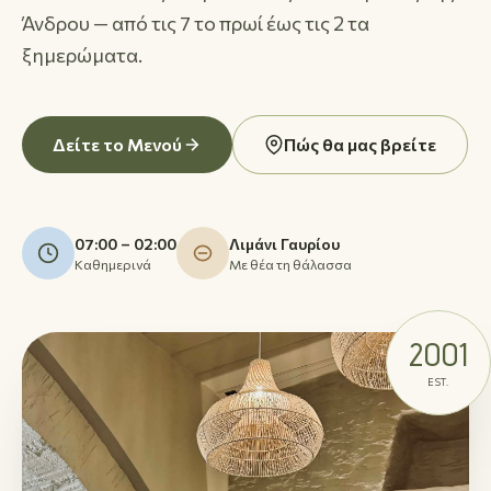
Άνδρου — από τις 7 το πρωί έως τις 2 τα
ξημερώματα.
Δείτε το Μενού
Πώς θα μας βρείτε
07:00 – 02:00
Λιμάνι Γαυρίου
Καθημερινά
Με θέα τη θάλασσα
2001
EST.