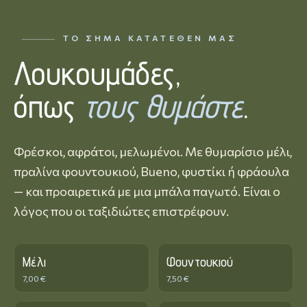
ΤΟ ΣΉΜΑ ΚΑΤΑΤΕΘΈΝ ΜΑΣ
Λουκουμάδες,
όπως
τους θυμάστε
.
Φρέσκοι, αφράτοι, μελωμένοι. Με θυμαρίσιο μέλι,
πραλίνα φουντουκιού, Bueno, φυστίκι ή φράουλα
— και προαιρετικά με μια μπάλα παγωτό. Είναι ο
λόγος που οι ταξιδιώτες επιστρέφουν.
Μέλι
Φουντουκιού
7,00 €
7,50 €