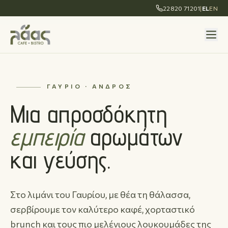
22820 71201
|
EL
EN
ΓΑΎΡΙΟ · ΆΝΔΡΟΣ
Μια απροσδόκητη
εμπειρία
αρωμάτων
και γεύσης.
Στο λιμάνι του Γαυρίου, με θέα τη θάλασσα,
σερβίρουμε τον καλύτερο καφέ, χορταστικό
brunch και τους πιο μελένιους λουκουμάδες της