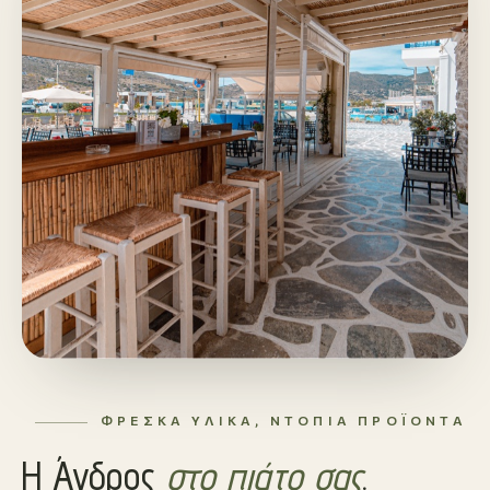
ΦΡΈΣΚΑ ΥΛΙΚΆ, ΝΤΌΠΙΑ ΠΡΟΪΌΝΤΑ
Η Άνδρος
στο πιάτο σας
.