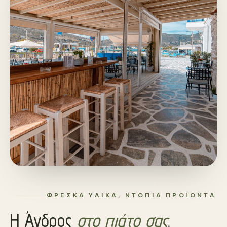
ΦΡΈΣΚΑ ΥΛΙΚΆ, ΝΤΌΠΙΑ ΠΡΟΪΌΝΤΑ
Η Άνδρος
στο πιάτο σας
.