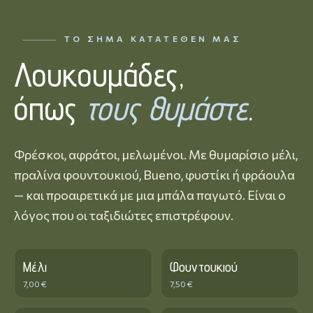
ΤΟ ΣΉΜΑ ΚΑΤΑΤΕΘΈΝ ΜΑΣ
Λουκουμάδες,
όπως
τους θυμάστε
.
Φρέσκοι, αφράτοι, μελωμένοι. Με θυμαρίσιο μέλι,
πραλίνα φουντουκιού, Bueno, φυστίκι ή φράουλα
— και προαιρετικά με μια μπάλα παγωτό. Είναι ο
λόγος που οι ταξιδιώτες επιστρέφουν.
Μέλι
Φουντουκιού
7,00 €
7,50 €