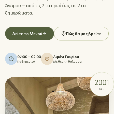
Άνδρου — από τις 7 το πρωί έως τις 2 τα
ξημερώματα.
Δείτε το Μενού
Πώς θα μας βρείτε
07:00 – 02:00
Λιμάνι Γαυρίου
Καθημερινά
Με θέα τη θάλασσα
2001
EST.