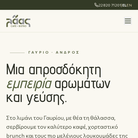
22820 71201
|
EL
EN
ΓΑΎΡΙΟ · ΆΝΔΡΟΣ
Μια απροσδόκητη
εμπειρία
αρωμάτων
και γεύσης.
Στο λιμάνι του Γαυρίου, με θέα τη θάλασσα,
σερβίρουμε τον καλύτερο καφέ, χορταστικό
brunch και τους πιο μελένιους λουκουμάδες της