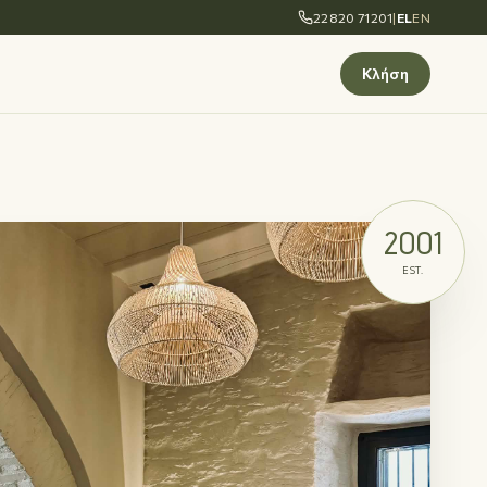
22820 71201
|
EL
EN
Κλήση
2001
EST.