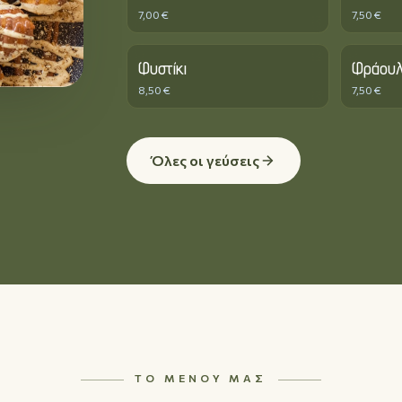
7,00 €
7,50 €
Φυστίκι
Φράου
8,50 €
7,50 €
Όλες οι γεύσεις
ΤΟ ΜΕΝΟΎ ΜΑΣ