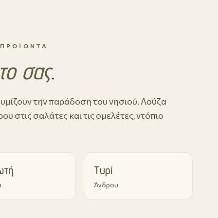
 ΠΡΟΪΌΝΤΑ
το σας
.
υμίζουν την παράδοση του νησιού. Λούζα
υ στις σαλάτες και τις ομελέτες, ντόπιο
ωτή
Τυρί
υ
Άνδρου