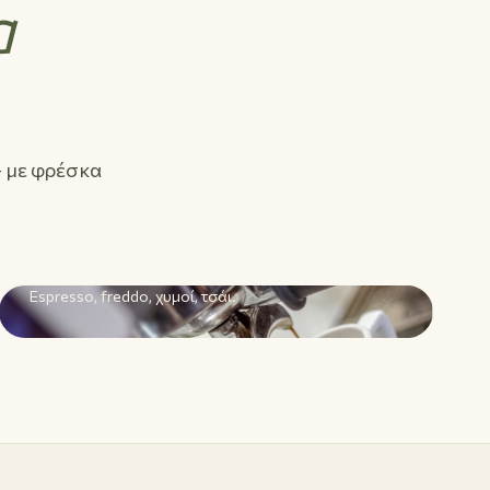
α
— με φρέσκα
03
Καφές & Ροφήματα
Espresso, freddo, χυμοί, τσάι.