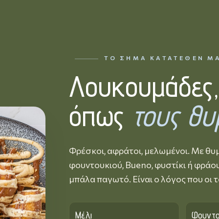
ΤΟ ΣΉΜΑ ΚΑΤΑΤΕΘΈΝ Μ
Λουκουμάδες
όπως
τους θυ
Φρέσκοι, αφράτοι, μελωμένοι. Με θυμ
φουντουκιού, Bueno, φυστίκι ή φράου
μπάλα παγωτό. Είναι ο λόγος που οι 
Μέλι
Φουντο