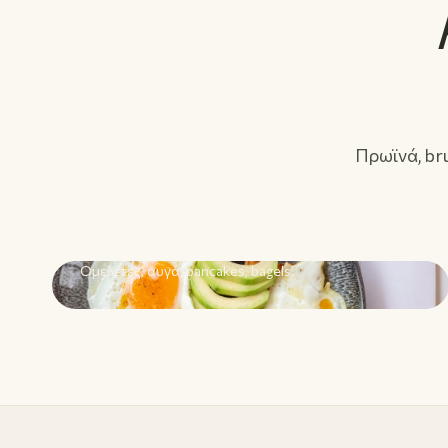
Πρωϊνά, br
01
Πρωινό & Brunch
Ομελέτες, αυγά, pancakes, bagels.