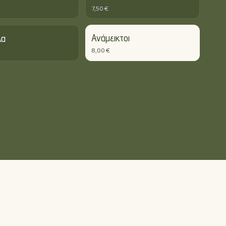
7,50 €
Ανάμεικτοι
λα
8,00 €