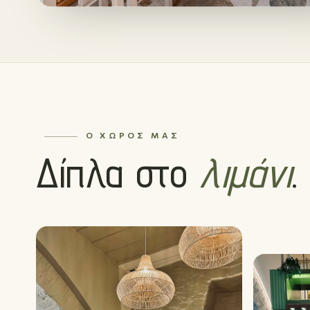
Ο ΧΏΡΟΣ ΜΑΣ
Δίπλα στο
λιμάνι
.