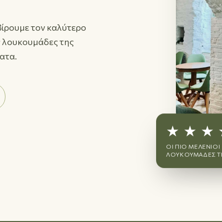
ρβίρουμε τον καλύτερο
ς λουκουμάδες της
ματα.
★ ★ ★ 
ΟΙ ΠΙΟ ΜΕΛΈΝΙΟΙ
ΛΟΥΚΟΥΜΆΔΕΣ Τ