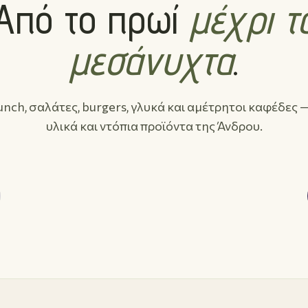
Από το πρωί
μέχρι τ
μεσάνυχτα
.
unch, σαλάτες, burgers, γλυκά και αμέτρητοι καφέδες 
υλικά και ντόπια προϊόντα της Άνδρου.
02
Γλυκά & Λουκουμάδες
Βάφλες, παγωτό, παραδοσιακές πίτες.