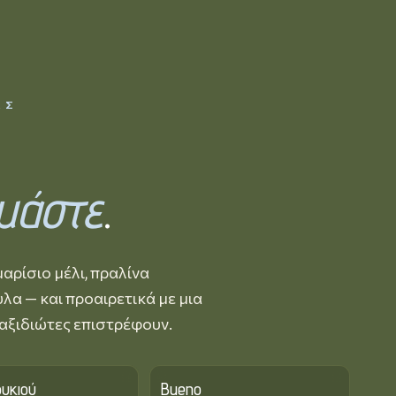
ΑΣ
,
μάστε
.
αρίσιο μέλι, πραλίνα
λα — και προαιρετικά με μια
ταξιδιώτες επιστρέφουν.
υκιού
Bueno