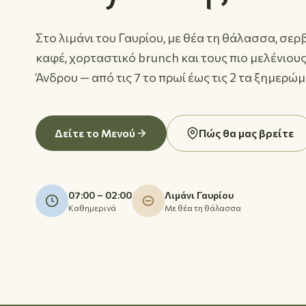
Στο λιμάνι του Γαυρίου, με θέα τη θάλασσα, σε
καφέ, χορταστικό brunch και τους πιο μελένιου
Άνδρου — από τις 7 το πρωί έως τις 2 τα ξημερώ
Δείτε το Μενού
Πώς θα μας βρείτε
07:00 – 02:00
Λιμάνι Γαυρίου
Καθημερινά
Με θέα τη θάλασσα