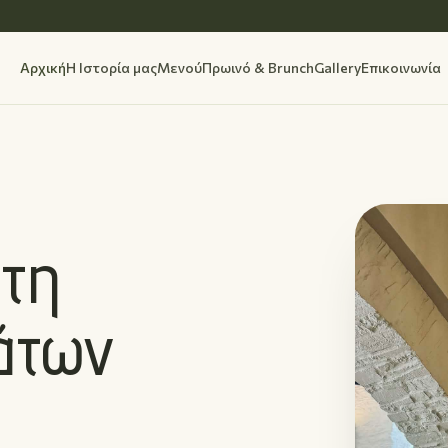
Αρχική
Η Ιστορία μας
Μενού
Πρωινό & Brunch
Gallery
Επικοινωνία
τη
άτων